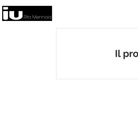
FITNESS
HOME
Il p