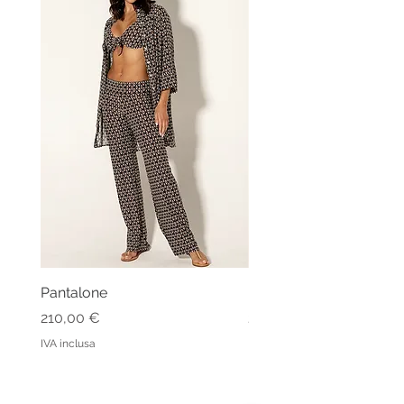
Pantalone
Kaftano Angelo
Prezzo
Prezzo
210,00 €
213,00 €
IVA inclusa
IVA inclusa