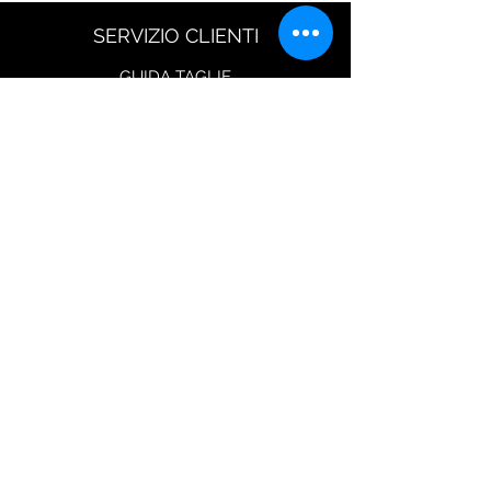
SERVIZIO CLIENTI
GUIDA TAGLIE
Resi
Scarica modulo di reso
Spedizione
Metodi di Pagamento
Diritto di Reso
Seguici su
CONTATTI
Via Flaminia 854
00191 Roma (Italy)
shop@iuritamennoia.com
Tel:
+39 06.40043012
Lunedì al Venerdì dalle 9.30 alle 18.30