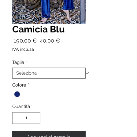
Camicia Blu
Prezzo
Prezzo
 190,00 € 
40,00 €
regolare
scontato
IVA inclusa
Taglia
*
Colore
*
Quantità
*