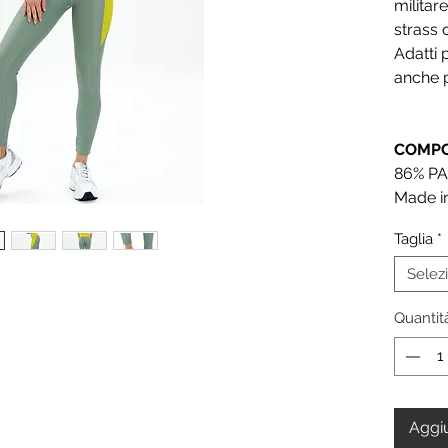
militar
strass c
Adatti 
anche p
COMPO
86% PA
Made in
Taglia
*
Selez
Quantit
Aggiu