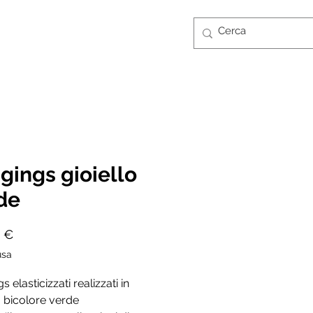
Accedi
CONTATTI
GUIDA TAGLIE
FT CARD
gings gioiello
de
Prezzo
0 €
usa
 elasticizzati realizzati in
 bicolore verde