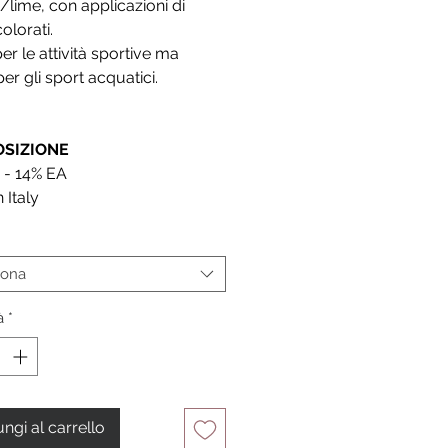
e/lime, con applicazioni di
olorati.
per le attività sportive ma
er gli sport acquatici.
SIZIONE
 - 14% EA
 Italy
iona
à
*
ngi al carrello