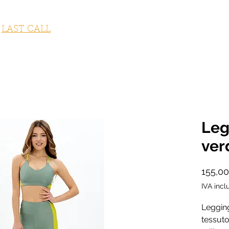
STUMI DA BAGNO
ABBIGLIAMENTO
ACCESSORI
OUTLET
LAST CALL
FITNESS COLLECTION
GI
Leg
ver
155,0
IVA incl
Leggings
tessuto