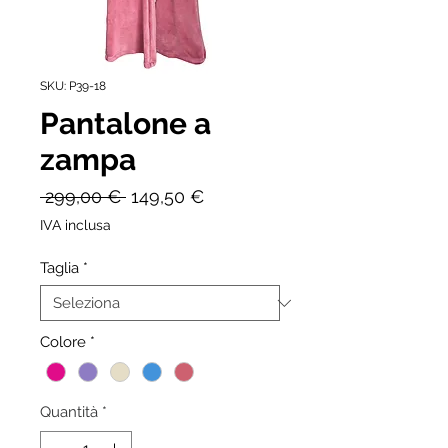
SKU: P39-18
Pantalone a
zampa
Prezzo
Prezzo
 299,00 € 
149,50 €
regolare
scontato
IVA inclusa
Taglia
*
Colore
*
Quantità
*