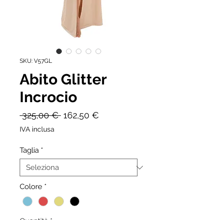
SKU: V57GL
Abito Glitter
Incrocio
Prezzo
Prezzo
 325,00 € 
162,50 €
regolare
scontato
IVA inclusa
Taglia
*
Colore
*