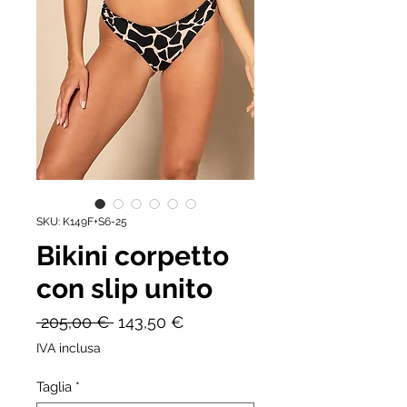
SKU: K149F+S6-25
Bikini corpetto
con slip unito
Prezzo
Prezzo
 205,00 € 
143,50 €
regolare
scontato
IVA inclusa
Taglia
*