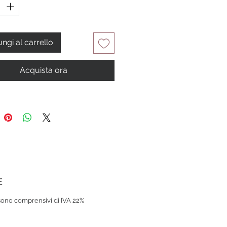
ngi al carrello
Acquista ora
E
 sono comprensivi di IVA 22%