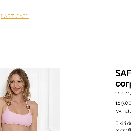
STUMI DA BAGNO
ABBIGLIAMENTO
ACCESSORI
OUTLET
LAST CALL
FITNESS COLLECTION
GI
SAF
cor
SKU: K14
189,0
IVA incl
Bikini 
microfi