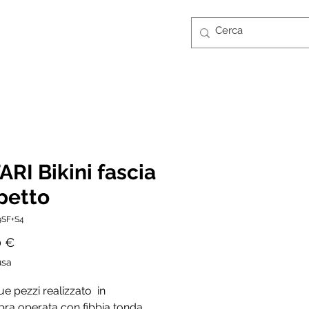
Accedi
CONTATTI
GUIDA TAGLIE
FT CARD
ARI Bikini fascia
petto
9SF+S4
Prezzo
0 €
usa
due pezzi realizzato in
bra operata con fibbia tonda