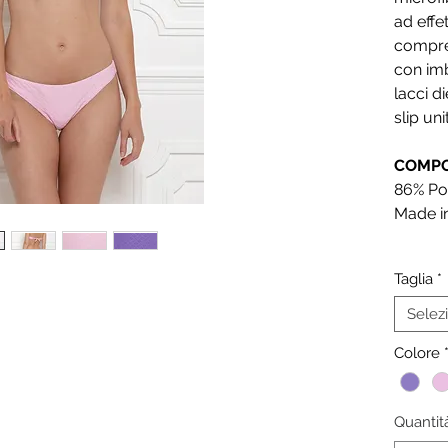
ad effe
compren
con imb
lacci di
slip uni
COMPO
86% Po
Made in
Taglia
*
Selez
Colore
Quantit