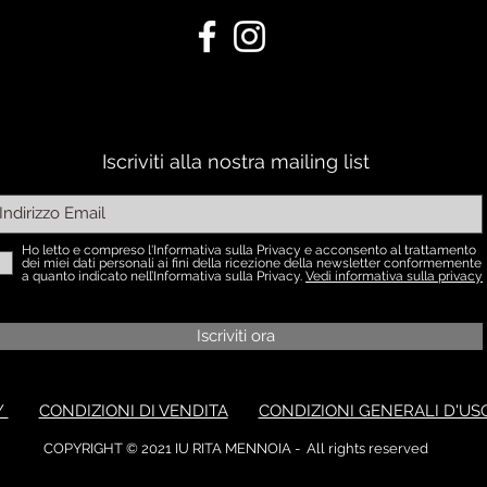
Iscriviti alla nostra mailing list
Ho letto e compreso l'Informativa sulla Privacy e acconsento al trattamento
dei miei dati personali ai fini della ricezione della newsletter conformemente
a quanto indicato nell’Informativa sulla Privacy.
Vedi informativa sulla privacy
Iscriviti ora
Y
CONDIZIONI DI VENDITA
CONDIZIONI GENERALI D'US
COPYRIGHT © 2021 IU RITA MENNOIA - All rights reserved