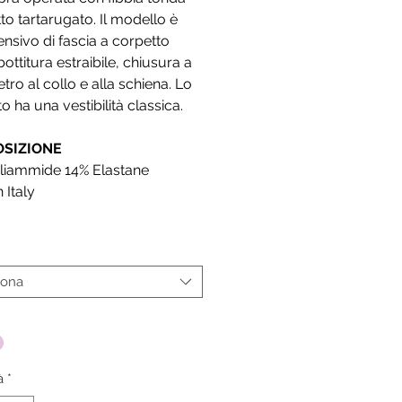
tto tartarugato. Il modello è
sivo di fascia a corpetto
ottitura estraibile, chiusura a
etro al collo e alla schiena. Lo
to ha una vestibilità classica.
SIZIONE
liammide 14% Elastane
 Italy
iona
*
à
*