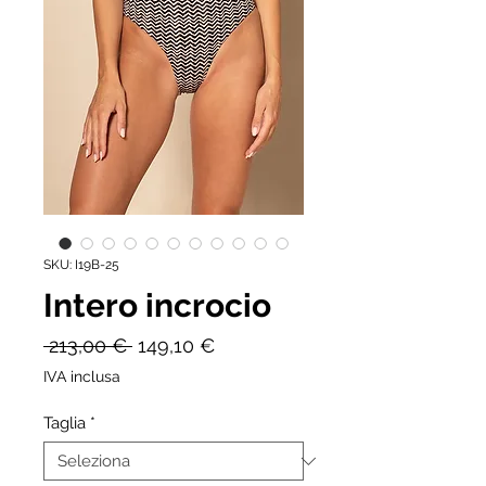
SKU: I19B-25
Intero incrocio
Prezzo
Prezzo
 213,00 € 
149,10 €
regolare
scontato
IVA inclusa
Taglia
*