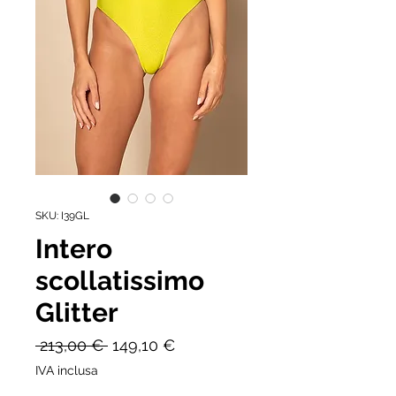
SKU: I39GL
Intero
scollatissimo
Glitter
Prezzo
Prezzo
 213,00 € 
149,10 €
regolare
scontato
IVA inclusa