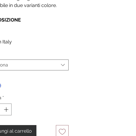
bile in due varianti colore.
SIZIONE
A
 Italy
iona
*
à
*
ngi al carrello