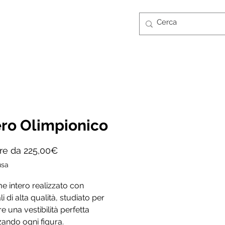
Accedi
CONTATTI
GUIDA TAGLIE
FT CARD
ero Olimpionico
Prezzo
ire da
225,00€
scontato
usa
 intero realizzato con
i di alta qualità, studiato per
re una vestibilità perfetta
zando ogni figura.