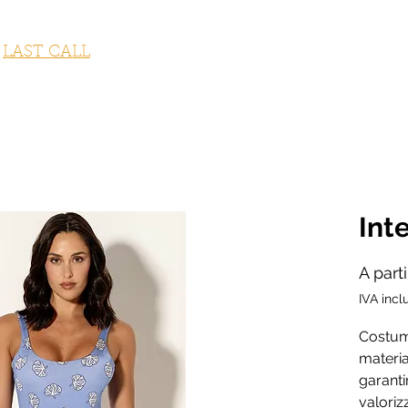
STUMI DA BAGNO
ABBIGLIAMENTO
ACCESSORI
OUTLET
LAST CALL
FITNESS COLLECTION
GI
Int
A part
IVA incl
Costume
material
garanti
valoriz