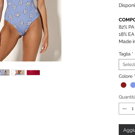
Disponi
COMPO
82% P
18% EA
Made in
Taglia
*
Selez
Colore
Quantit
Aggiu