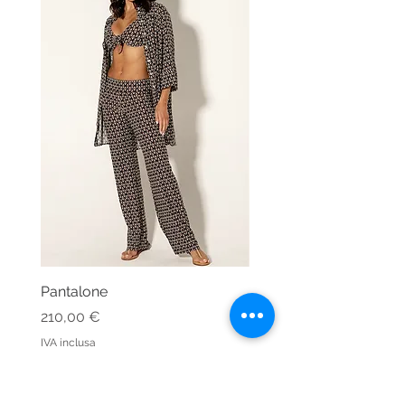
Pantalone
Kaftano Angelo
Prezzo
Prezzo
210,00 €
213,00 €
IVA inclusa
IVA inclusa