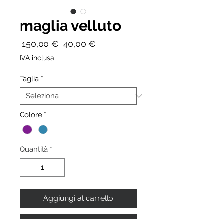
maglia velluto
Prezzo
Prezzo
 150,00 € 
40,00 €
regolare
scontato
IVA inclusa
Taglia
*
Colore
*
Quantità
*
Aggiungi al carrello