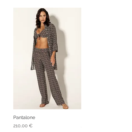
Pantalone
Kaftano Angelo
Prezzo
Prezzo
210,00 €
213,00 €