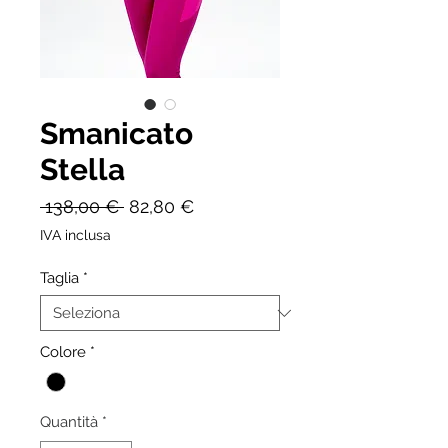
Smanicato
Stella
Prezzo
Prezzo
 138,00 € 
82,80 €
regolare
scontato
IVA inclusa
Taglia
*
Colore
*
Quantità
*