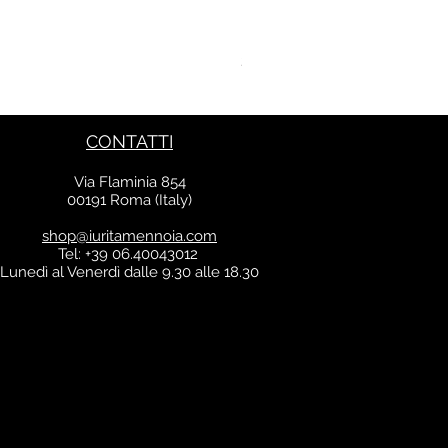
Kaftano Angelo
Prezzo
213,00 €
IVA inclusa
CONTATTI
Via Flaminia 854
00191 Roma (Italy)
shop@iuritamennoia.com
Tel: +39 06.40043012
Lunedì al Venerdì dalle 9.30 alle 18.30