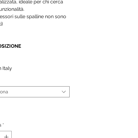
lizzata, ideale per chi cerca
funzionalità.
cessori sulle spalline non sono
i)
SIZIONE
 Italy
iona
*
à
*