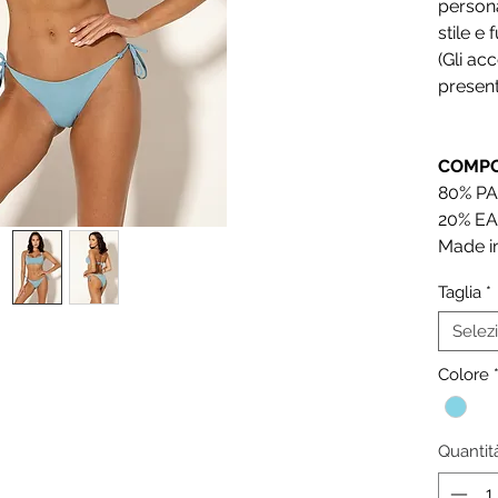
persona
stile e 
(Gli ac
present
COMPO
80% PA
20% EA
Made in
Taglia
*
Selez
Colore
Quantit