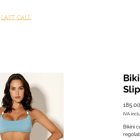
STUMI DA BAGNO
ABBIGLIAMENTO
ACCESSORI
OUTLET
LAST CALL
FITNESS COLLECTION
GI
Bik
Sli
185,0
IVA incl
Bikini c
regolabi