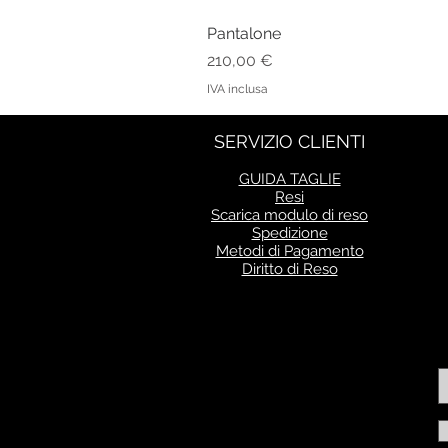
Pantalone
Prezzo
210,00 €
IVA inclusa
SERVIZIO CLIENTI
GUIDA TAGLIE
Resi
Scarica modulo di reso
Spedizione
Metodi di Pagamento
Diritto di Reso