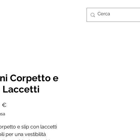
Accedi
CONTATTI
GUIDA TAGLIE
FT CARD
ini Corpetto e
p Laccetti
Prezzo
0 €
usa
orpetto e slip con laccetti
li per una vestibilità