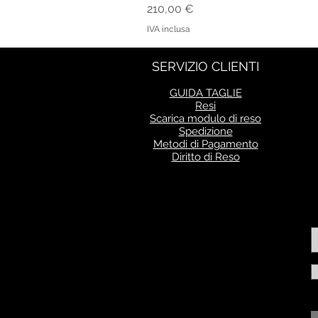
Prezzo
210,00 €
IVA inclusa
SERVIZIO CLIENTI
GUIDA TAGLIE
Resi
Scarica modulo di reso
Spedizione
Metodi di Pagamento
Diritto di Reso