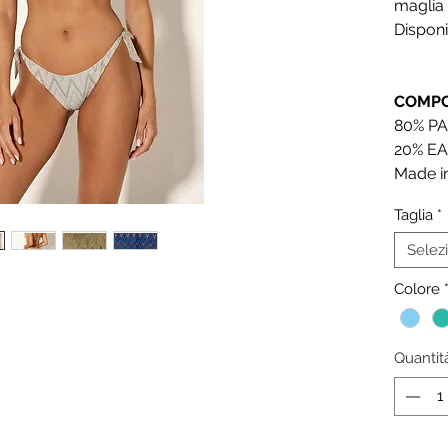
maglia 
Disponib
COMPO
80% PA
20% EA
Made in
Taglia
*
Selez
Colore
Quantit