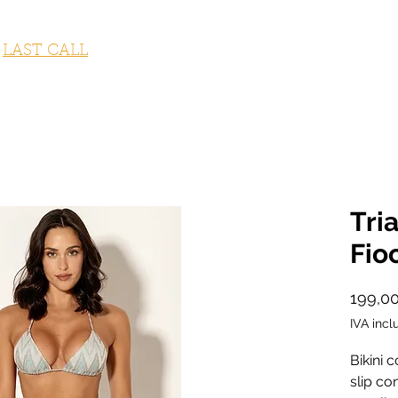
STUMI DA BAGNO
ABBIGLIAMENTO
ACCESSORI
OUTLET
LAST CALL
FITNESS COLLECTION
GI
Tri
Fio
199,0
IVA incl
Bikini 
slip con