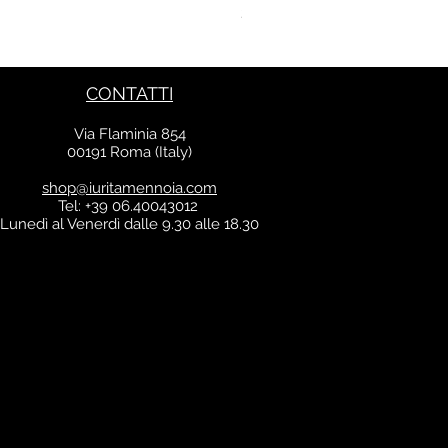
Prezzo
213,00 €
IVA inclusa
CONTATTI
Via Flaminia 854
00191 Roma (Italy)
shop@iuritamennoia.com
Tel: +39 06.40043012
Lunedì al Venerdì dalle 9.30 alle 18.30