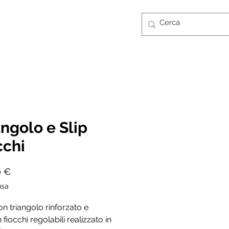
Accedi
CONTATTI
GUIDA TAGLIE
FT CARD
angolo e Slip
cchi
Prezzo
0 €
usa
con triangolo rinforzato e
 fiocchi regolabili realizzato in