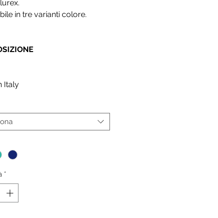
lurex.
ile in tre varianti colore.
SIZIONE
 Italy
iona
*
à
*